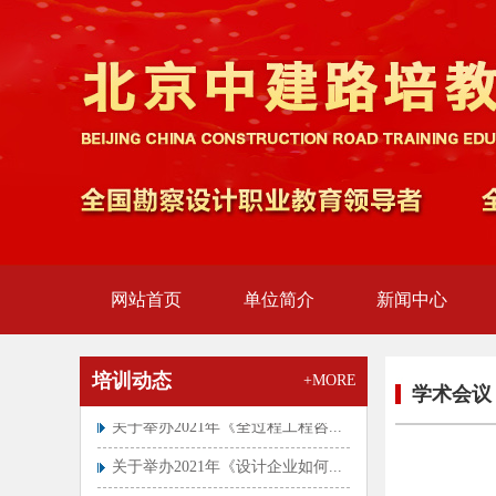
全国第十期“碳减排领域专业技能
岗...
关于开展全国第九期“碳减排领域
专...
中国节能协举办开碳减排领域专业
技...
全国第七期“碳减排领域专业技能
岗...
2022年房地产估价师...
关于开展全国第四期“碳减排领域
专...
关于推迟举行咨询工程师（投资）
职...
网站首页
单位简介
新闻中心
总监、专监实行分级管理！中监协
试...
全国专业技术人员职业资格证书查
验...
培训动态
+MORE
关于举办2021年《全过程工程咨...
学术会
关于举办2021年《设计企业如何...
2023年注册安全工程师职业资格...