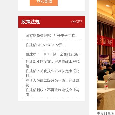
政策法规
+MORE
国家应急管理部 | 注册安全工程...
住建部GB55034-2022强...
住建厅：11月1日起，全面推行施...
住建部刚刚发文：房屋市政工程拟
禁...
住建部：简化执业资格认定申报材
料...
注册人员由二级改为一级！住建部
发...
住建部新政：不再强制建筑企业与
农...
宁夏计量质