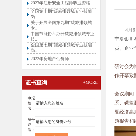
全国第十期“碳减排领域专业技能
岗...
关于开展全国第九期“碳减排领域
专...
中国节能协举办开碳减排领域专业
技...
4月
全国第七期“碳减排领域专业技能
宁夏银川
岗...
员、企业
2022年房地产估价师...
关于开展全国第四期“碳减排领域
专...
研讨会为
关于推迟举行咨询工程师（投资）
职...
作开幕致
总监、专监实行分级管理！中监协
证书查询
+MORE
试...
全国专业技术人员职业资格证书查
会议期间
验...
申报
系、碳监
姓
关于举办2021年《全过程工程咨...
名：
夏经济高
关于举办2021年《设计企业如何...
身份
题报告和
证
号：