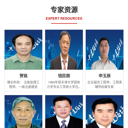
专家资源
EXPERT RESOURCES
贺铭
钱民刚
申玉辰
擅长科目： 注册监理工
1983年获天津大学固体
企业副总工程师，工程类
程师、一级注册建造
力学专业工学硕士学位。
辅导权威专家.