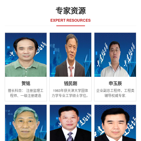
专家资源
EXPERT RESOURCES
贺铭
钱民刚
申玉辰
擅长科目： 注册监理工
1983年获天津大学固体
企业副总工程师，工程类
程师、一级注册建造
力学专业工学硕士学位。
辅导权威专家.