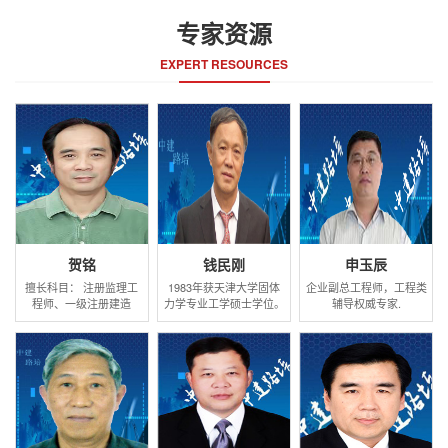
专家资源
EXPERT RESOURCES
贺铭
钱民刚
申玉辰
擅长科目： 注册监理工
1983年获天津大学固体
企业副总工程师，工程类
程师、一级注册建造
力学专业工学硕士学位。
辅导权威专家.