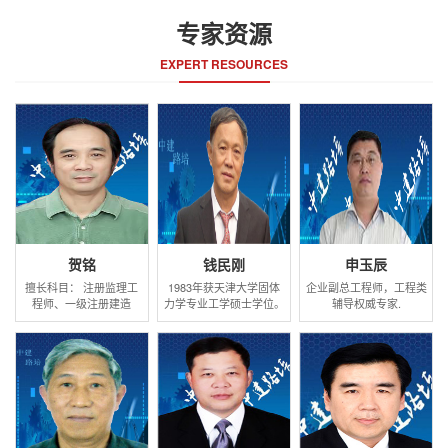
专家资源
EXPERT RESOURCES
贺铭
钱民刚
申玉辰
擅长科目： 注册监理工
1983年获天津大学固体
企业副总工程师，工程类
程师、一级注册建造
力学专业工学硕士学位。
辅导权威专家.